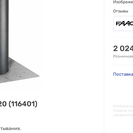
Изображ
Отзывы
2 02
Розничная
Поставка
0 (116401)
Изображени
товаров мо
уведомлен
атывания.