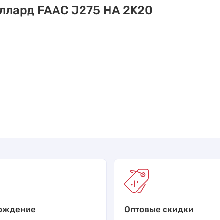
ллард FAAC J275 HA 2K20
ождение
Оптовые скидки