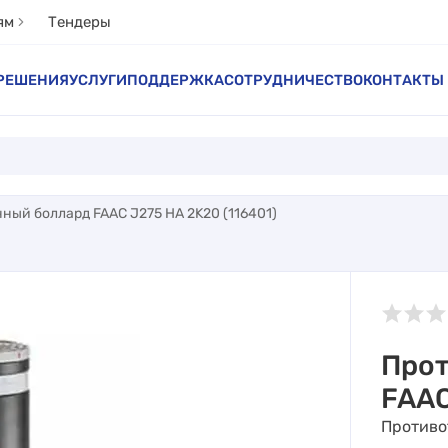
ям
Тендеры
РЕШЕНИЯ
УСЛУГИ
ПОДДЕРЖКА
СОТРУДНИЧЕСТВО
КОНТАКТЫ
ный боллард FAAC J275 HA 2K20 (116401)
Прот
FAAC
Противо