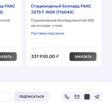
рд FAAC
Стационарный боллард FAAC
6)
J275 F INOX (116040)
ысотой
Стационарный боллард высотой 600
мм из нерж. стали
Поставка под заказ
331 930.00
₽
КАЗАТЬ
ЗАКАЗАТЬ
ПОДПИСАТЬСЯ