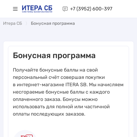
+7 (3952)
600-397
Итера СБ
Бонусная программа
Бонусная программа
Получайте бонусные баллы на свой
персональный счёт совершая покупки
в интернет-магазине ITERA SB. Мы начисляем
несгораемые бонусные баллы с каждого
оплаченного заказа. Бонусы можно
использовать для полной или частичной
оплаты последующих заказов.