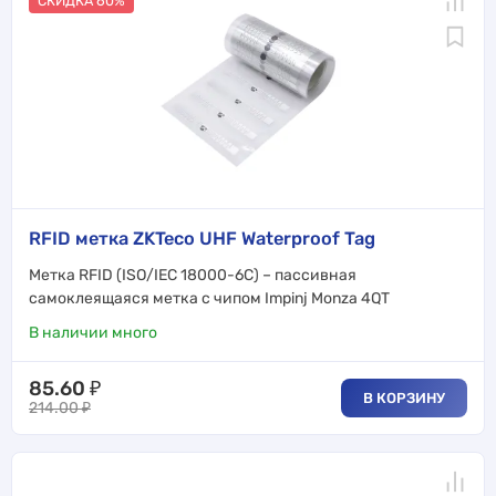
СКИДКА 60%
RFID метка ZKTeco UHF Waterproof Tag
Метка RFID (ISO/IEC 18000-6C) – пассивная
самоклеящаяся метка с чипом Impinj Monza 4QT
В наличии много
85.60
₽
В КОРЗИНУ
214.00
₽