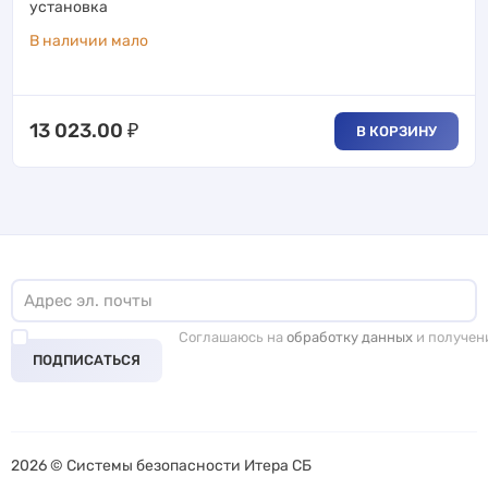
установка
В наличии мало
13 023.00
₽
В КОРЗИНУ
Соглашаюсь на
обработку данных
и получен
ПОДПИСАТЬСЯ
2026 © Системы безопасности Итера СБ