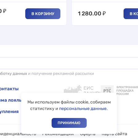
0
₽
1 280.00
₽
В КОРЗИНУ
В К
₽
аботку данных
и получение рекламной рассылки
онтакты
ма лояльности
Мы используем файлы cookie, собираем
статистику и
персональные данные
.
упления
ПРИНИМАЮ
фиденциальность
Рекомендации
Оферта
Карта сайта