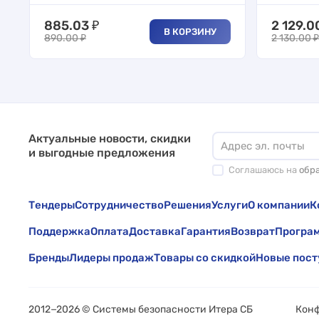
885.03
₽
2 129.0
В КОРЗИНУ
890.00
₽
2 130.00
Актуальные новости, скидки
и выгодные предложения
Соглашаюсь на
обр
Тендеры
Сотрудничество
Решения
Услуги
О компании
К
Поддержка
Оплата
Доставка
Гарантия
Возврат
Програм
Бренды
Лидеры продаж
Товары со скидкой
Новые пост
2012−
2026 © Системы безопасности Итера СБ
Кон