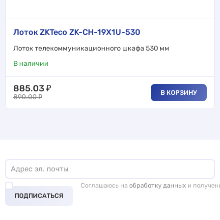
Лоток ZKTeco ZK-CH-19X1U-530
Лоток телекоммуникационного шкафа 530 мм
В наличии
885.03
₽
В КОРЗИНУ
890.00
₽
Соглашаюсь на
обработку данных
и получен
ПОДПИСАТЬСЯ