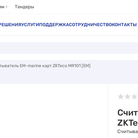
ям
Тендеры
РЕШЕНИЯ
УСЛУГИ
ПОДДЕРЖКА
СОТРУДНИЧЕСТВО
КОНТАКТЫ
тыватель EM-marine карт ZKTeco MR101 [EM]
Счит
ZKTe
Считыва