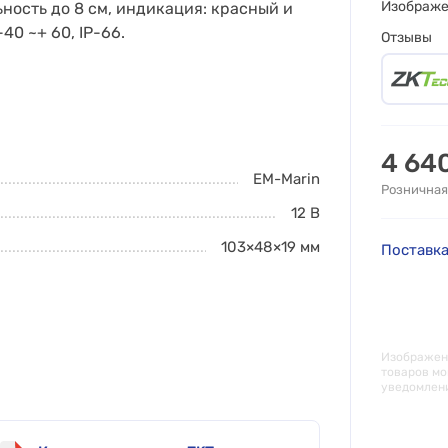
Изображ
ьность до 8 см, индикация: красный и
40 ~+ 60, IP-66.
Отзывы
4 64
EM-Marin
Розничная
12 В
103×48×19
мм
Поставка
Изображени
товаров мо
уведомлен