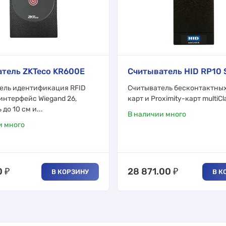
тель ZKTeco KR600E
Считыватель HID RP10 S
ель идентификация RFID
Считыватель бесконтактных
интерфейс Wiegand 26,
карт и Proximity-карт multiCl
до 10 см и...
В наличии много
и много
0
₽
28 871.00
₽
В КОРЗИНУ
В К