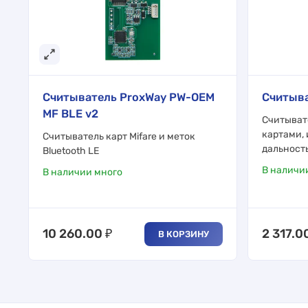
Считыватель ProxWay PW-OEM
Считыва
MF BLE v2
Считыват
картами, 
Cчитыватель карт Mifare и меток
дальность 
Bluetooth LE
В наличи
В наличии много
10 260.00
₽
2 317.0
В КОРЗИНУ