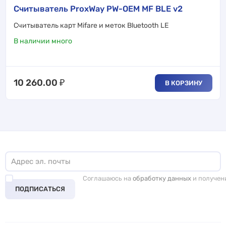
Считыватель ProxWay PW-OEM MF BLE v2
Cчитыватель карт Mifare и меток Bluetooth LE
В наличии много
10 260.00
₽
В КОРЗИНУ
Соглашаюсь на
обработку данных
и получен
ПОДПИСАТЬСЯ