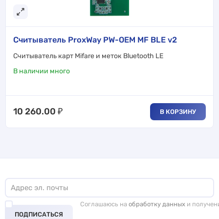
Считыватель ProxWay PW-OEM MF BLE v2
Cчитыватель карт Mifare и меток Bluetooth LE
В наличии много
10 260.00
₽
В КОРЗИНУ
Соглашаюсь на
обработку данных
и получен
ПОДПИСАТЬСЯ