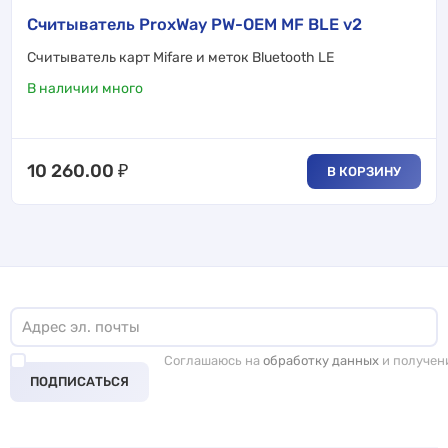
Считыватель ProxWay PW-OEM MF BLE v2
Cчитыватель карт Mifare и меток Bluetooth LE
В наличии много
10 260.00
₽
В КОРЗИНУ
Соглашаюсь на
обработку данных
и получен
ПОДПИСАТЬСЯ