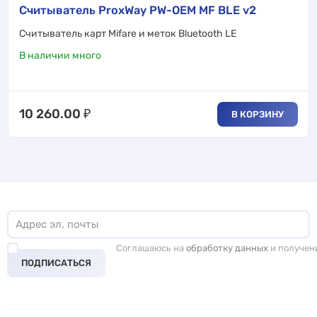
Считыватель ProxWay PW-OEM MF BLE v2
Cчитыватель карт Mifare и меток Bluetooth LE
В наличии много
10 260.00
₽
В КОРЗИНУ
Соглашаюсь на
обработку данных
и получен
ПОДПИСАТЬСЯ