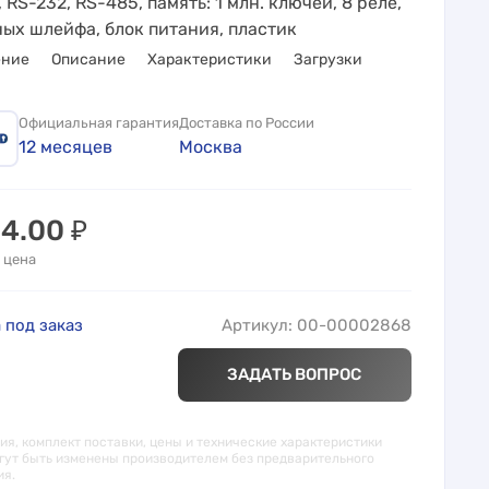
 RS-232, RS-485, память: 1 млн. ключей, 8 реле,
ных шлейфа, блок питания, пластик
ение
Описание
Характеристики
Загрузки
Официальная гарантия
Доставка по России
12 месяцев
Москва
24.00
₽
 цена
 под заказ
Артикул: 00-00002868
ЗАДАТЬ ВОПРОС
я, комплект поставки, цены и технические характеристики
гут быть изменены производителем без предварительного
ия.