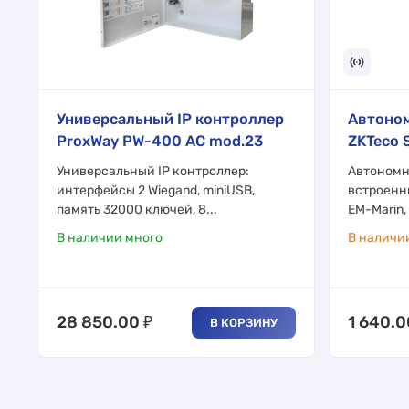
Универсальный IP контроллер
Автоно
ProxWay PW-400 AC mod.23
ZKTeco 
Универсальный IP контроллер:
Автономн
интерфейсы 2 Wiegand, miniUSB,
встроенн
память 32000 ключей, 8...
EM-Marin, 
В наличии много
В наличи
28 850.00
₽
1 640.0
В КОРЗИНУ