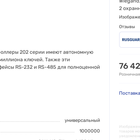
Wiegand,
2 охран
Изображ
Отзывы
троллеры 202 серии имеют автономную
 миллиона ключей. Также эти
76 4
ейсы RS-232 и RS-485 для полноценной
Розничная
Поставка
универсальный
Изображени
1000000
товаров мо
уведомлен