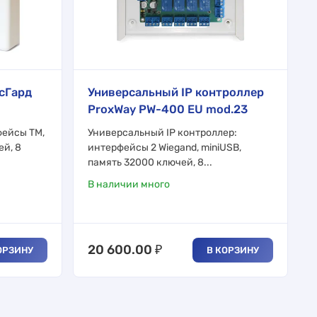
сГард
Универсальный IP контроллер
ProxWay PW-400 EU mod.23
фейсы TM,
Универсальный IP контроллер:
ей, 8
интерфейсы 2 Wiegand, miniUSB,
память 32000 ключей, 8...
В наличии много
20 600.00
₽
ОРЗИНУ
В КОРЗИНУ