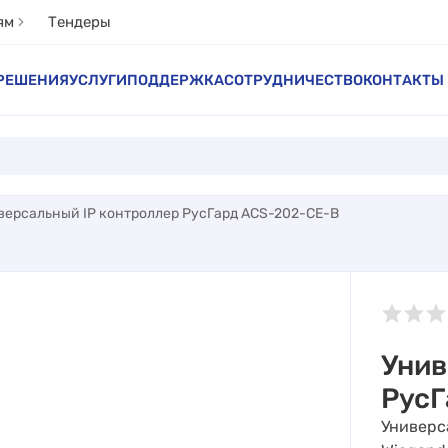
ям
Тендеры
РЕШЕНИЯ
УСЛУГИ
ПОДДЕРЖКА
СОТРУДНИЧЕСТВО
КОНТАКТЫ
версальный IP контроллер РусГард ACS-202-CE-B
Унив
РусГ
Универс