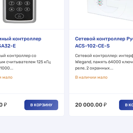
мный контроллер
Сетевой контроллер Ру
SA32-E
ACS-102-CE-S
ый контроллер со
Сетевой контроллер: интер
ым считывателем 125 кГц
Wiegand, память 64000 ключ
1000...
реле, 2 охранных...
и мало
В наличии мало
0
₽
20 000.00
₽
В КОРЗИНУ
В К