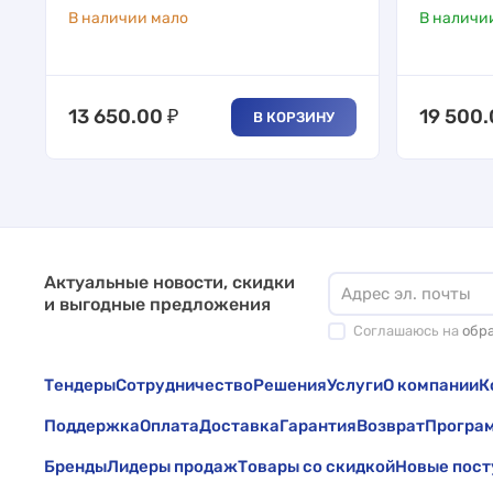
В наличии мало
В наличи
13 650.00
₽
19 500
В КОРЗИНУ
Актуальные новости, скидки
и выгодные предложения
Соглашаюсь на
обр
Тендеры
Сотрудничество
Решения
Услуги
О компании
К
Поддержка
Оплата
Доставка
Гарантия
Возврат
Програм
Бренды
Лидеры продаж
Товары со скидкой
Новые пост