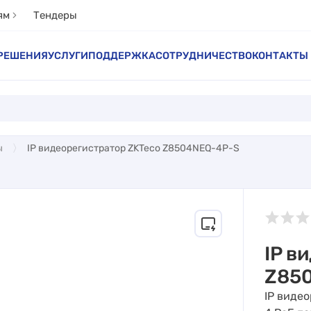
ям
Тендеры
РЕШЕНИЯ
УСЛУГИ
ПОДДЕРЖКА
СОТРУДНИЧЕСТВО
КОНТАКТЫ
ы
IP видеорегистратор ZKTeco Z8504NEQ-4P-S
IP в
Z85
IP виде