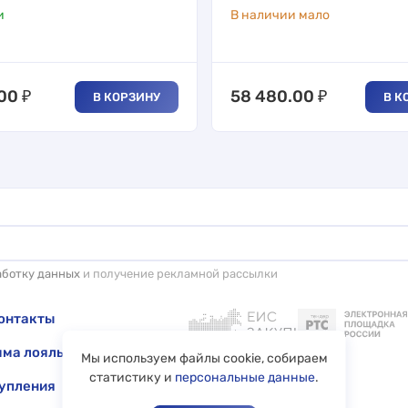
и
В наличии мало
.00
₽
58 480.00
₽
В КОРЗИНУ
В К
аботку данных
и получение рекламной рассылки
онтакты
ма лояльности
Мы используем файлы cookie, собираем
статистику и
персональные данные
.
упления