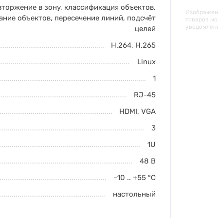
вторжение в зону
,
классификация объектов
,
Изображени
ание объектов
,
пересечение линий
,
подсчёт
товаров мо
уведомлен
целей
H.264
,
H.265
Linux
1
RJ-45
HDMI
,
VGA
3
1U
48 В
–10 .. +55
°C
настольный