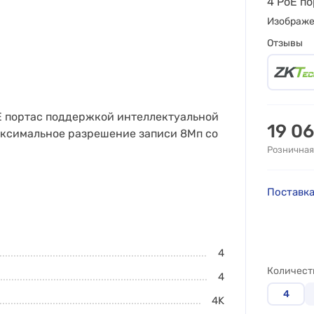
4 PoE п
Изображ
Отзывы
oE портас поддержкой интеллектуальной
19 0
аксимальное разрешение записи 8Мп со
Розничная
Поставка
4
Количест
4
4
4K