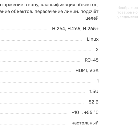
вторжение в зону
,
классификация объектов
,
Изображени
ание объектов
,
пересечение линий
,
подсчёт
товаров мо
уведомлен
целей
H.264
,
H.265
,
H.265+
Linux
2
RJ-45
HDMI
,
VGA
1
1.5U
52 В
–10 .. +55
°C
настольный