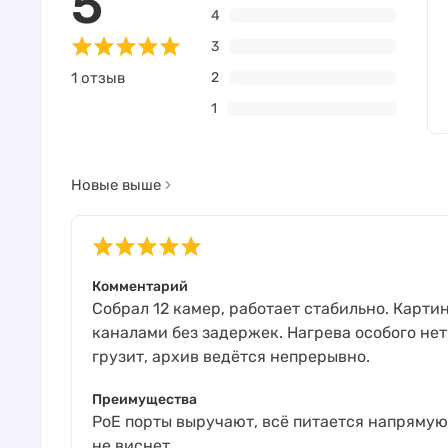
5
4
3
1 отзыв
2
1
Новые выше
Комментарий
Собрал 12 камер, работает стабильно. Карт
каналами без задержек. Нагрева особого нет
грузит, архив ведётся непрерывно.
Преимущества
PoE порты выручают, всё питается напрямую
не виснет.