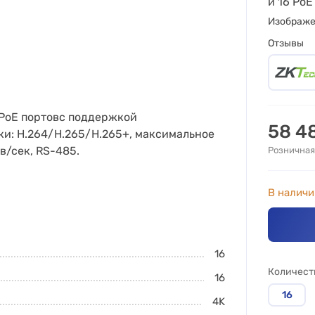
и 16 Po
Изображ
Отзывы
6 PoE портовс поддержкой
58 4
и: H.264/H.265/H.265+, максимальное
в/сек, RS-485.
Розничная
В наличи
16
Количест
16
16
4K