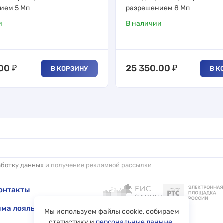
ием 5 Мп
разрешением 8 Мп
и
В наличии
.00
₽
25 350.00
₽
В КОРЗИНУ
В К
аботку данных
и получение рекламной рассылки
онтакты
ма лояльности
Мы используем файлы cookie, собираем
статистику и
персональные данные
.