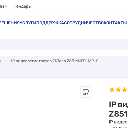
ям
Тендеры
РЕШЕНИЯ
УСЛУГИ
ПОДДЕРЖКА
СОТРУДНИЧЕСТВО
КОНТАКТЫ
ы
IP видеорегистратор ZKTeco Z8516NFR-16P-S
IP в
Z851
IP виде