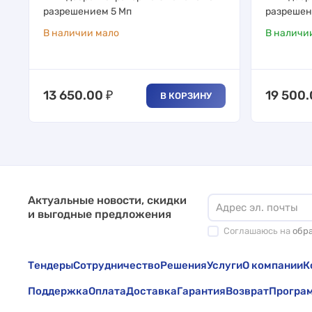
разрешением 5 Мп
разрешен
В наличии мало
В наличи
13 650.00
₽
19 500
В КОРЗИНУ
Актуальные новости, скидки
и выгодные предложения
Соглашаюсь на
обр
Тендеры
Сотрудничество
Решения
Услуги
О компании
К
Поддержка
Оплата
Доставка
Гарантия
Возврат
Програм