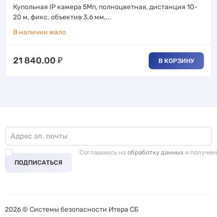
Купольная IP камера 5Мп, полноцветная, дистанция 10-
20 м, фикс. объектив 3.6 мм,...
В наличии мало
21 840.00
₽
В КОРЗИНУ
Соглашаюсь на
обработку данных
и получен
ПОДПИСАТЬСЯ
2026 © Системы безопасности Итера СБ