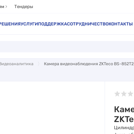
ям
Тендеры
РЕШЕНИЯ
УСЛУГИ
ПОДДЕРЖКА
СОТРУДНИЧЕСТВО
КОНТАКТЫ
Видеоаналитика
Камера видеонаблюдения ZKTeco BS-852T
Кам
ZKTe
Цилиндр