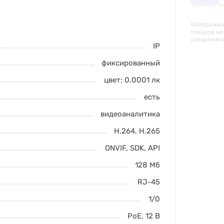
Изображени
товаров мо
уведомлен
IP
фиксированный
цвет: 0.0001
лк
есть
видеоаналитика
H.264
,
H.265
ONVIF, SDK, API
128 Мб
RJ-45
1/0
PoE
,
12 В