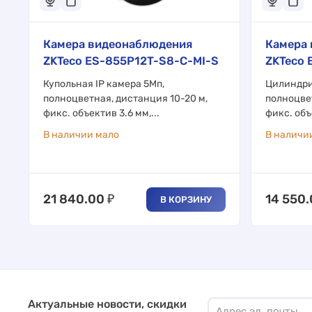
Камера видеонаблюдения
Камера
ZKTeco ES-855P12T-S8-C-MI-S
ZKTeco 
Купольная IP камера 5Мп,
Цилиндри
полноцветная, дистанция 10-20 м,
полноцвет
фикс. объектив 3.6 мм,...
фикс. объ
В наличии мало
В наличи
21 840.00
₽
14 550
В КОРЗИНУ
Актуальные новости, скидки