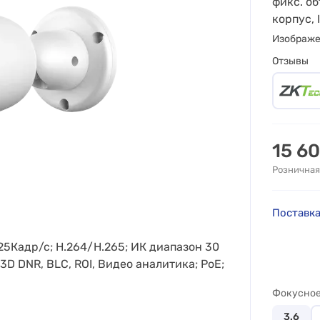
фикс. об
корпус, 
Изображ
Отзывы
15 6
Розничная
Поставка
 25Кадр/с; H.264/H.265; ИК диапазон 30
D DNR, BLC, ROI, Видео аналитика; PoE;
Фокусное
3.6