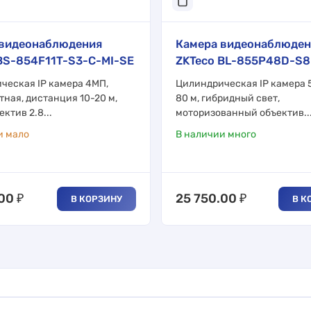
 видеонаблюдения
Камера видеонаблюден
BS-854F11T-S3-C-MI-SE
ZKTeco BL-855P48D-S
ческая IP камера 4МП,
Цилиндрическая IP камера 
ная, дистанция 10-20 м,
80 м, гибридный свет,
ектив 2.8...
моторизованный объектив..
и мало
В наличии много
.00
₽
25 750.00
₽
В КОРЗИНУ
В К