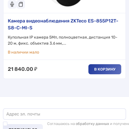
Камера видеонаблюдения ZKTeco ES-855P12T-
S8-C-MI-S
Купольная IP камера 5Мп, полноцветная, дистанция 10-
20 м, фикс. объектив 3.6 мм,...
В наличии мало
21 840.00
₽
В КОРЗИНУ
Соглашаюсь на
обработку данных
и получен