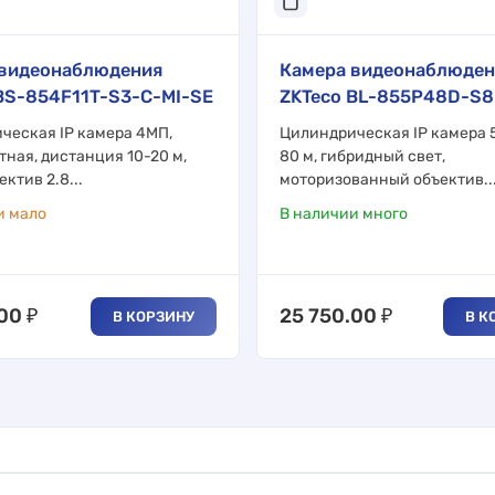
 видеонаблюдения
Камера видеонаблюден
BS-854F11T-S3-C-MI-SE
ZKTeco BL-855P48D-S
ческая IP камера 4МП,
Цилиндрическая IP камера 
ная, дистанция 10-20 м,
80 м, гибридный свет,
ектив 2.8...
моторизованный объектив..
и мало
В наличии много
.00
₽
25 750.00
₽
В КОРЗИНУ
В К