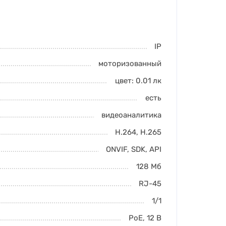
IP
моторизованный
цвет: 0.01
лк
есть
видеоаналитика
H.264
,
H.265
ONVIF, SDK, API
128 Мб
RJ-45
1/1
PoE
,
12 В