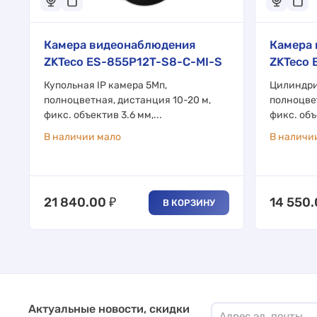
Камера видеонаблюдения
Камера
ZKTeco ES-855P12T-S8-C-MI-S
ZKTeco 
Купольная IP камера 5Мп,
Цилиндри
полноцветная, дистанция 10-20 м,
полноцвет
фикс. объектив 3.6 мм,...
фикс. объ
В наличии мало
В наличи
21 840.00
₽
14 550
В КОРЗИНУ
Актуальные новости, скидки