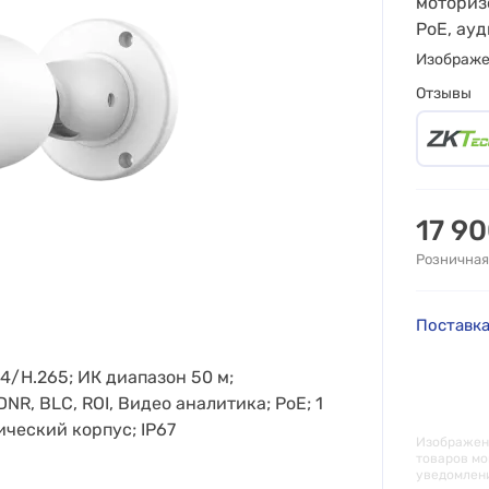
моториз
PoE, ауд
Изображ
Отзывы
17 9
Розничная
Поставка
64/H.265; ИК диапазон 50 м;
NR, BLC, ROI, Видео аналитика; PoE; 1
ический корпус; IP67
Изображени
товаров мо
уведомлен