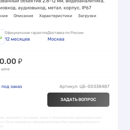
ованный объектив 2.8-12 мм, видеоаналитика,
иовход, аудиовыход, метал. корпус, IP67
ение
Описание
Характеристики
Загрузки
Официальная гарантия
Доставка по России
12 месяцев
Москва
00.00
₽
 цена
 под заказ
Артикул: ЦБ-00338487
ЗАДАТЬ ВОПРОС
я, комплект поставки, цены и технические характеристики
гут быть изменены производителем без предварительного
ия.