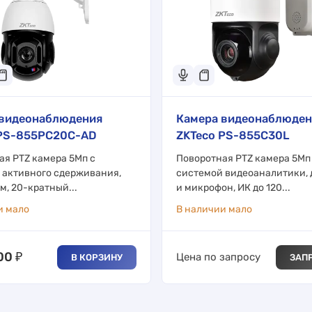
 видеонаблюдения
Камера видеонаблюден
 PS-855PC20C-AD
ZKTeco PS-855C30L
ая PTZ камера 5Мп с
Поворотная PTZ камера 5Мп
 активного сдерживания,
системой видеоаналитики,
 м, 20-кратный...
и микрофон, ИК до 120...
и мало
В наличии мало
00
₽
Цена по запросу
В КОРЗИНУ
ЗАП