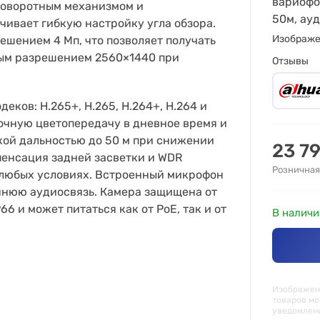
вариофо
оворотным механизмом и
50м, ау
чивает гибкую настройку угла обзора.
Изображ
ешением 4 Мп, что позволяет получать
ым разрешением 2560×1440 при
Отзывы
ков: H.265+, H.265, H.264+, H.264 и
очную цветопередачу в дневное время и
кой дальностью до 50 м при снижении
23 7
енсация задней засветки и WDR
Розничная
 любых условиях. Встроенный микрофон
ннюю аудиосвязь. Камера защищена от
6 и может питаться как от PoE, так и от
В наличи
Изображени
товаров мо
уведомлен