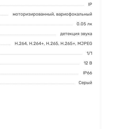
IP
моторизированный, вариофокальный
0.05
лк
детекция звука
H.264
,
H.264+
,
H.265
,
H.265+
,
MJPEG
1/1
12 В
IP66
Серый