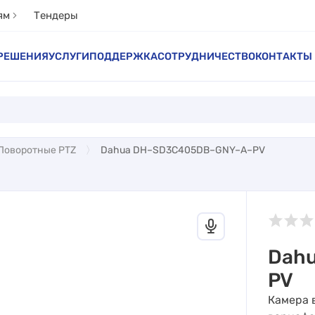
ям
Тендеры
РЕШЕНИЯ
УСЛУГИ
ПОДДЕРЖКА
СОТРУДНИЧЕСТВО
КОНТАКТЫ
Поворотные PTZ
Dahua DH–SD3C405DB–GNY–A–PV
Dah
PV
Камера 