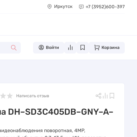
Иркутск
+7 (3952)
600-397
Войти
Корзина
Написать отзыв
ua DH–SD3C405DB–GNY–A–
видеонаблюдения поворотная, 4MP,