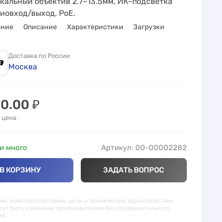
кальный объектив 2.7~13.5мм, ИК–подсветка
диовход/выход, PoE.
ение
Описание
Характеристики
Загрузки
Доставка по России
Москва
90.00
₽
 цена
и много
Артикул: 00-00002282
В КОРЗИНУ
ЗАДАТЬ ВОПРОС
я, комплект поставки, цены и технические характеристики
гут быть изменены производителем без предварительного
ия.