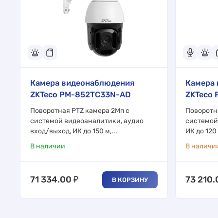
Камера видеонаблюдения
Камера
ZKTeco PM-852TC33N-AD
ZKTeco
Поворотная PTZ камера 2Мп с
Поворотн
системой видеоаналитики, аудио
системой
вход/выход, ИК до 150 м,...
ИК до 120
В наличии
В наличи
71 334.00
₽
73 210.
В КОРЗИНУ