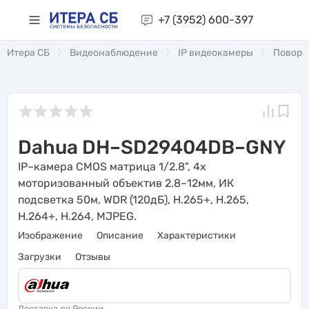
+7 (3952)
600-397
Итера СБ
Видеонаблюдение
IP видеокамеры
Поворо
Dahua DH–SD29404DB–GNY
IP–камера CMOS матрица 1/2.8", 4x
моторизованный объектив 2.8~12мм, ИК
подсветка 50м, WDR (120дБ), H.265+, H.265,
H.264+, H.264, MJPEG.
Изображение
Описание
Характеристики
Загрузки
Отзывы
Доставка по России