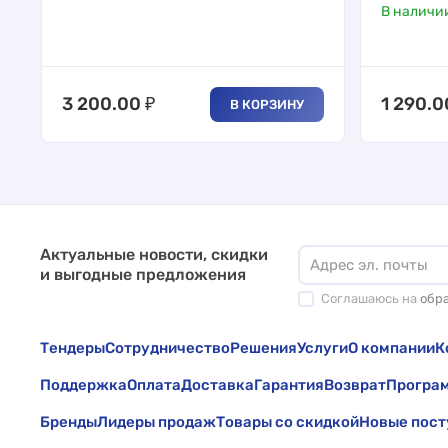
В наличи
3 200.00
₽
1 290.0
В КОРЗИНУ
Актуальные новости, скидки
и выгодные предложения
Соглашаюсь на
обр
Тендеры
Сотрудничество
Решения
Услуги
О компании
К
Поддержка
Оплата
Доставка
Гарантия
Возврат
Програм
Бренды
Лидеры продаж
Товары со скидкой
Новые пост