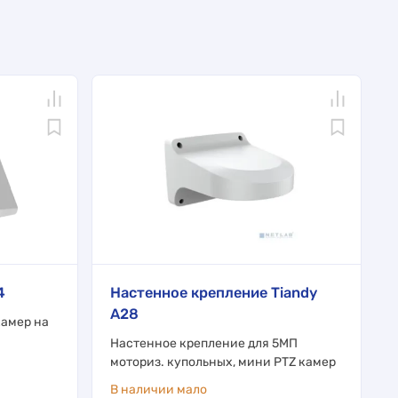
4
Настенное крепление Tiandy
A28
камер на
Настенное крепление для 5МП
моториз. купольных, мини PTZ камер
В наличии мало