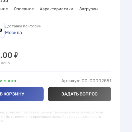
нии
ение
Описание
Характеристики
Загрузки
Доставка по России
Москва
0.00
₽
 цена
и много
Артикул: 00-00002551
В КОРЗИНУ
ЗАДАТЬ ВОПРОС
я, комплект поставки, цены и технические характеристики
гут быть изменены производителем без предварительного
ия.