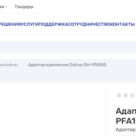
ям
Тендеры
РЕШЕНИЯ
УСЛУГИ
ПОДДЕРЖКА
СОТРУДНИЧЕСТВО
КОНТАКТЫ
нштейны
Адаптер крепления Dahua DH-PFA100
Адап
PFA
Адаптер