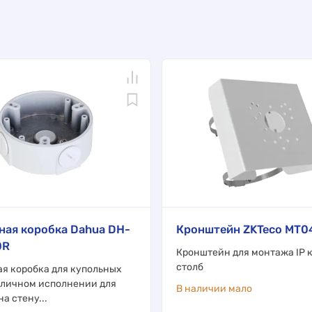
ая коробка Dahua DH-
Кронштейн ZKTeco MT0
0R
Кронштейн для монтажа IP 
столб
я коробка для купольных
 уличном исполнении для
В наличии мало
а стену...