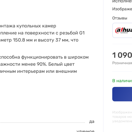
исполне
Изображ
Отзывы
онтажа купольных камер
ление на поверхности с резьбой G1
метр 150.8 мм и высоту 37 мм, что
1 09
и способна функционировать в широком
Розничная
лажности менее 90%. Белый цвет
зличным интерьерам или внешним
В наличи
Изображени
товаров мо
да
уведомлен
уличное