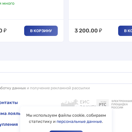
и много
0
₽
3 200.00
₽
В КОРЗИНУ
В К
аботку данных
и получение рекламной рассылки
онтакты
ма лояльности
Мы используем файлы cookie, собираем
статистику и
персональные данные
.
упления