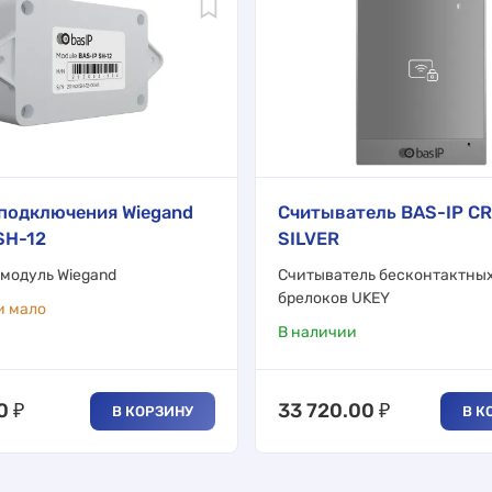
подключения Wiegand
Считыватель BAS-IP C
SH-12
SILVER
модуль Wiegand
Считыватель бесконтактных
брелоков UKEY
и мало
В наличии
0
₽
33 720.00
₽
В КОРЗИНУ
В К