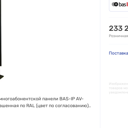
233 
Розничная
Поставка
Изображени
товаров мо
уведомлен
 многоабонентской панели BAS-IP AV-
ашенная по RAL (цвет по согласованию)..