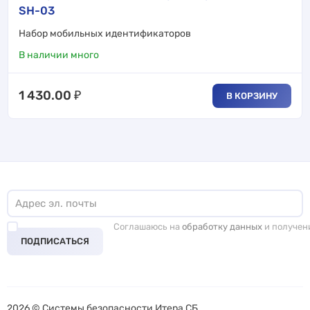
SH-03
Набор мобильных идентификаторов
В наличии много
1 430.00
₽
В КОРЗИНУ
Соглашаюсь на
обработку данных
и получен
ПОДПИСАТЬСЯ
2026 © Системы безопасности Итера СБ