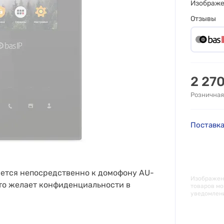
Изображ
Отзывы
2 27
Розничная
Поставка
ается непосредственно к домофону AU-
Изображени
кто желает конфиденциальности в
товаров мо
уведомлен