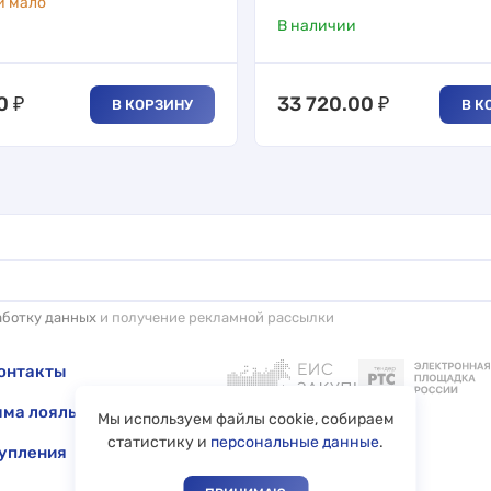
и мало
В наличии
0
₽
33 720.00
₽
В КОРЗИНУ
В К
аботку данных
и получение рекламной рассылки
онтакты
ма лояльности
Мы используем файлы cookie, собираем
статистику и
персональные данные
.
упления