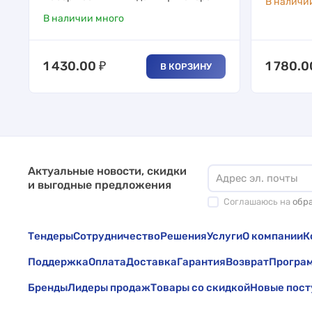
В наличи
В наличии много
1 430.00
₽
1 780.0
В КОРЗИНУ
Актуальные новости, скидки
и выгодные предложения
Соглашаюсь на
обр
Тендеры
Сотрудничество
Решения
Услуги
О компании
К
Поддержка
Оплата
Доставка
Гарантия
Возврат
Програм
Бренды
Лидеры продаж
Товары со скидкой
Новые пост