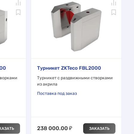
000
Турникет ZKTeco FBL2000
творками
Турникет с раздвижными створками
из акрила
Поставка под заказ
238 000.00
₽
КАЗАТЬ
ЗАКАЗАТЬ