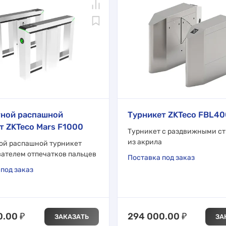
тной распашной
Турникет ZKTeco FBL4
т ZKTeco Mars F1000
Турникет с раздвижными с
из акрила
ой распашной турникет
вателем отпечатков пальцев
Поставка под заказ
под заказ
0.00
₽
294 000.00
₽
ЗАКАЗАТЬ
ЗА