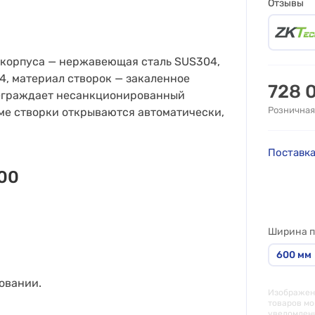
Отзывы
 корпуса — нержавеющая сталь SUS304,
, материал створок — закаленное
728 
реграждает несанкционированный
Розничная
ме створки открываются автоматически,
Поставка
00
Ширина п
600
мм
овании.
Изображени
товаров мо
уведомлен