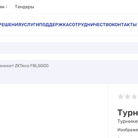
ям
Тендеры
РЕШЕНИЯ
УСЛУГИ
ПОДДЕРЖКА
СОТРУДНИЧЕСТВО
КОНТАКТЫ
рникет ZKTeco FBL5000
Турн
Турнике
Изображ