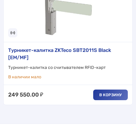
Турникет-калитка ZKTeco SBT2011S Black
[EM/MF]
Турникет-калитка со считывателем RFID-карт
В наличии мало
249 550.00
₽
В КОРЗИНУ