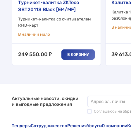
Турникет-калитка ZKTeco
Калитка
SBT2011S Black [EM/MF]
Калитка 
разблоки
Турникет-калитка со считывателем
RFID-карт
В наличи
В наличии мало
249 550.00
₽
39 613.
В КОРЗИНУ
Актуальные новости, скидки
и выгодные предложения
Соглашаюсь на
обр
Тендеры
Сотрудничество
Решения
Услуги
О компании
К