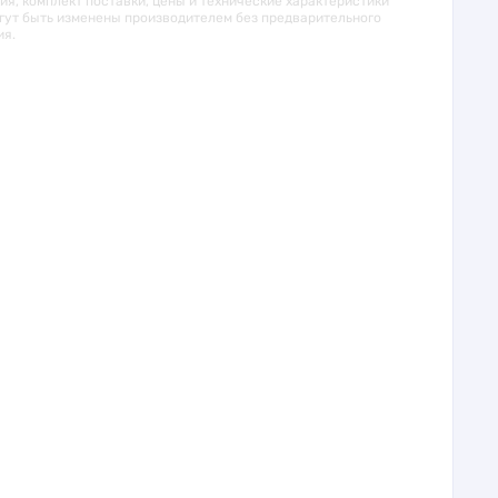
я, комплект поставки, цены и технические характеристики
гут быть изменены производителем без предварительного
ия.