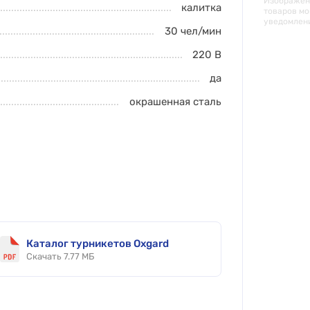
Изображени
калитка
товаров мо
уведомлен
30
чел/мин
220 В
да
окрашенная сталь
Каталог турникетов Oxgard
Скачать 7.77 МБ