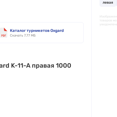
левая
Изображени
товаров мо
уведомлен
Каталог турникетов Oxgard
Скачать 7.77 МБ
ard K-11-A правая 1000