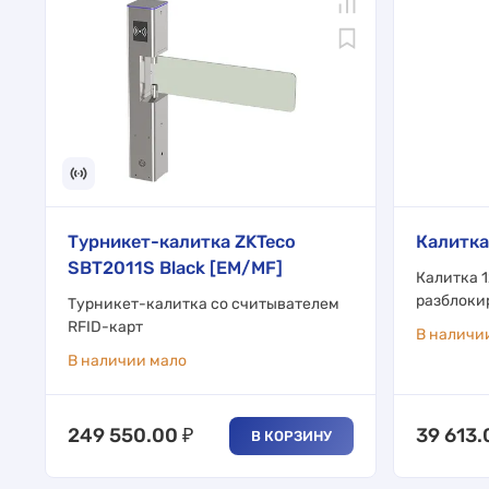
Турникет-калитка ZKTeco
Калитка
SBT2011S Black [EM/MF]
Калитка 
разблоки
Турникет-калитка со считывателем
RFID-карт
В наличи
В наличии мало
249 550.00
₽
39 613.
В КОРЗИНУ