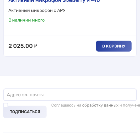
Активный микрофон Stelberry M-40
Активный микрофон с АРУ
В наличии много
2 025.00
₽
В КОРЗИНУ
Соглашаюсь на
обработку данных
и получен
ПОДПИСАТЬСЯ