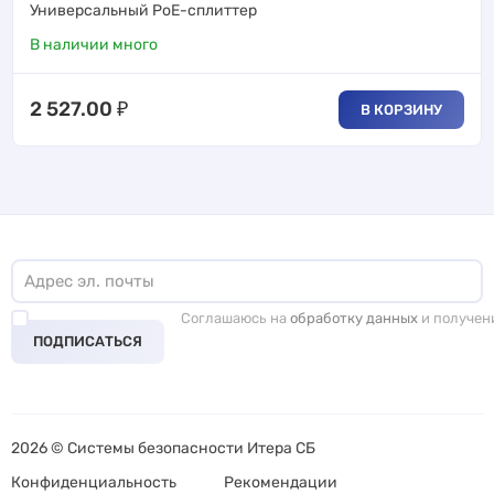
Универсальный PoE-сплиттер
В наличии много
2 527.00
₽
В КОРЗИНУ
Соглашаюсь на
обработку данных
и получен
ПОДПИСАТЬСЯ
2026 © Системы безопасности Итера СБ
Конфиденциальность
Рекомендации