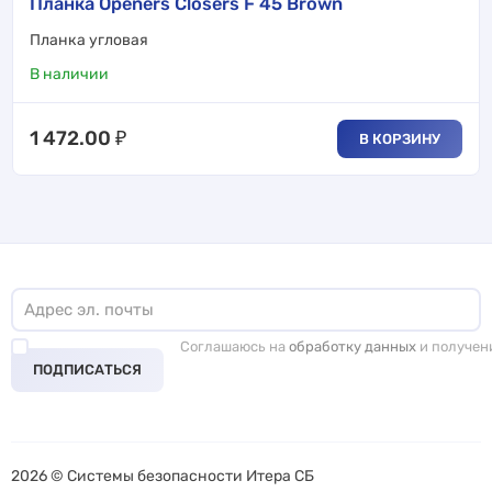
Планка Openers Closers F 45 Brown
Планка угловая
В наличии
1 472.00
₽
В КОРЗИНУ
Соглашаюсь на
обработку данных
и получен
ПОДПИСАТЬСЯ
2026 © Системы безопасности Итера СБ