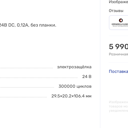
Изображ
Отзывы
В DC, 0,12А, без планки.
5 99
Розничная
электрозащёлка
Поставка
24 В
300000
циклов
29.5×20.2×106.4
мм
Изображени
товаров мо
уведомлен