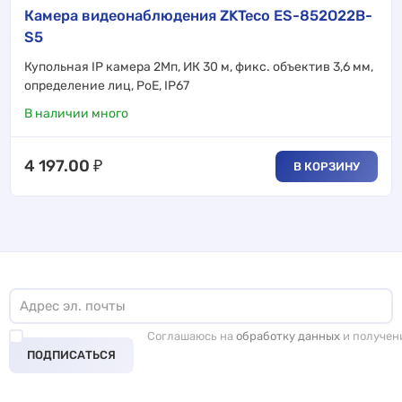
Камера видеонаблюдения ZKTeco ES-852O22B-
S5
Купольная IP камера 2Мп, ИК 30 м, фикс. объектив 3,6 мм,
определение лиц, PoE, IP67
В наличии много
4 197.00
₽
В КОРЗИНУ
Соглашаюсь на
обработку данных
и получен
ПОДПИСАТЬСЯ