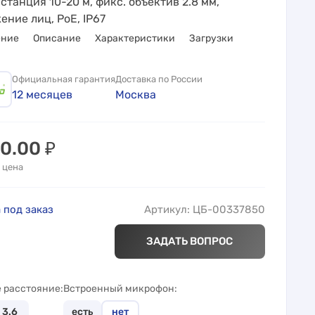
истанция 10-20 м, фикс. объектив 2.8 мм,
ние лиц, PoE, IP67
ение
Описание
Характеристики
Загрузки
Официальная гарантия
Доставка по России
12 месяцев
Москва
30.00
₽
 цена
 под заказ
Артикул: ЦБ-00337850
ЗАДАТЬ ВОПРОС
 расстояние
Встроенный микрофон
3.6
есть
нет