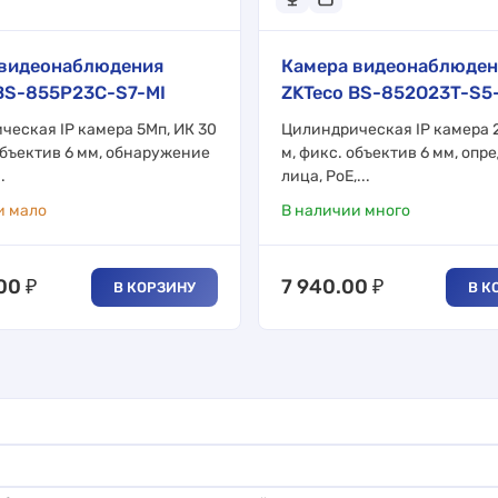
 видеонаблюдения
Камера видеонаблюден
BS-855P23C-S7-MI
ZKTeco BS-852O23T-S5
ческая IP камера 5Мп, ИК 30
Цилиндрическая IP камера 2
объектив 6 мм, обнаружение
м, фикс. объектив 6 мм, опр
.
лица, PoE,...
и мало
В наличии много
.00
₽
7 940.00
₽
В КОРЗИНУ
В К