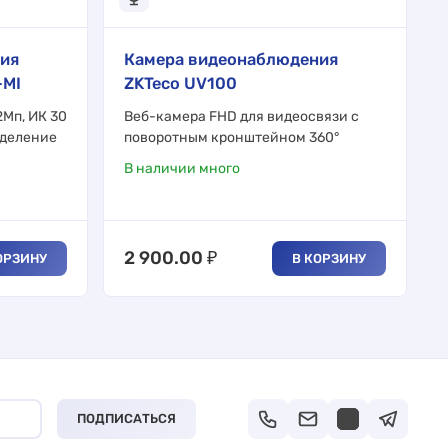
ия
Камера видеонаблюдения
-MI
ZKTeco UV100
Мп, ИК 30
Веб-камера FHD для видеосвязи с
еделение
поворотным кронштейном 360°
В наличии много
2 900.00
₽
ОРЗИНУ
В КОРЗИНУ
ПОДПИСАТЬСЯ