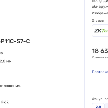
ночь), д
обнаруже
Изображ
Отзывы
5P11C-S7-C
18 6
а.
Розничная
,8 мм.
Поставка
риложения.
Фокусное
IP67.
2.8