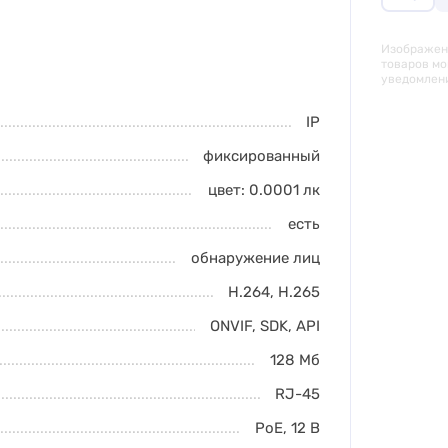
Изображени
товаров мо
уведомлен
IP
фиксированный
цвет: 0.0001
лк
есть
обнаружение лиц
H.264
,
H.265
ONVIF, SDK, API
128 Мб
RJ-45
PoE
,
12 В