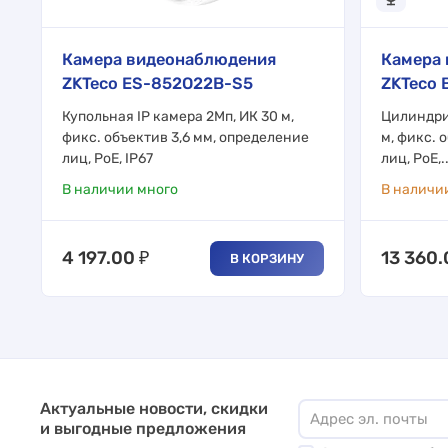
Камера видеонаблюдения
Камера
ZKTeco ES-852O22B-S5
ZKTeco 
Купольная IP камера 2Мп, ИК 30 м,
Цилиндри
фикс. объектив 3,6 мм, определение
м, фикс. 
лиц, PoE, IP67
лиц, PoE,..
В наличии много
В наличи
4 197.00
₽
13 360
В КОРЗИНУ
Актуальные новости, скидки
и выгодные предложения