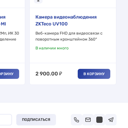
ия
Камера видеонаблюдения
-MI
ZKTeco UV100
Мп, ИК 30
Веб-камера FHD для видеосвязи с
еделение
поворотным кронштейном 360°
В наличии много
2 900.00
₽
ОРЗИНУ
В КОРЗИНУ
ПОДПИСАТЬСЯ