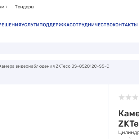
ям
Тендеры
РЕШЕНИЯ
УСЛУГИ
ПОДДЕРЖКА
СОТРУДНИЧЕСТВО
КОНТАКТЫ
Камера видеонаблюдения ZKTeco BS-852O12C-S5-C
Кам
ZKTe
Цилиндр