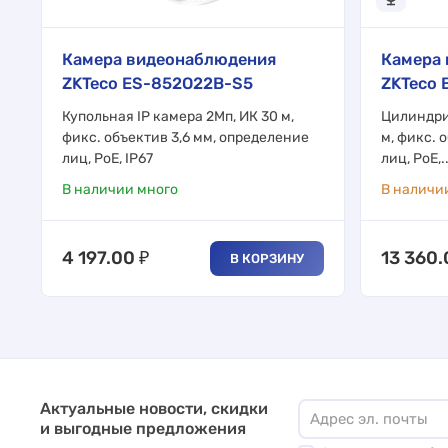
Камера видеонаблюдения
Камера
ZKTeco ES-852O22B-S5
ZKTeco 
Купольная IP камера 2Мп, ИК 30 м,
Цилиндри
фикс. объектив 3,6 мм, определение
м, фикс. 
лиц, PoE, IP67
лиц, PoE,..
В наличии много
В наличи
4 197.00
₽
13 360
В КОРЗИНУ
Актуальные новости, скидки
и выгодные предложения