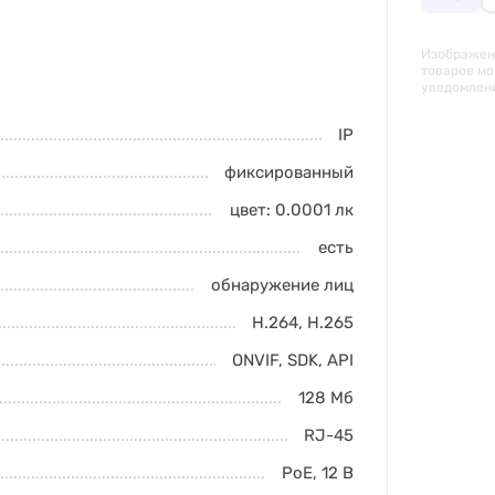
Изображени
товаров мо
уведомлен
IP
фиксированный
цвет: 0.0001
лк
есть
обнаружение лиц
H.264
,
H.265
ONVIF, SDK, API
128 Мб
RJ-45
PoE
,
12 В