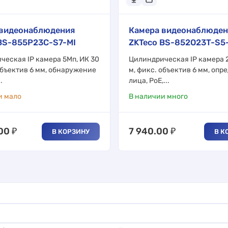
 видеонаблюдения
Камера видеонаблюден
BS-855P23C-S7-MI
ZKTeco BS-852O23T-S5
ческая IP камера 5Мп, ИК 30
Цилиндрическая IP камера 2
объектив 6 мм, обнаружение
м, фикс. объектив 6 мм, опр
.
лица, PoE,...
и мало
В наличии много
.00
₽
7 940.00
₽
В КОРЗИНУ
В К