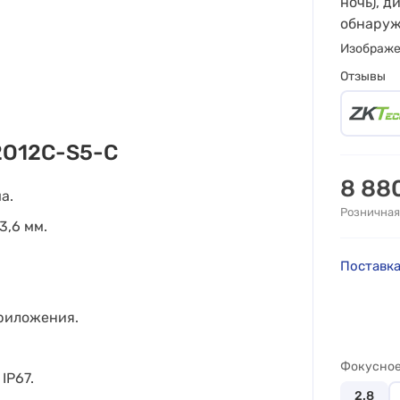
ночь), д
обнаруже
Изображ
Отзывы
2O12C-S5-C
8 88
а.
Розничная
3,6 мм.
Поставка
риложения.
Фокусное
IP67.
2.8