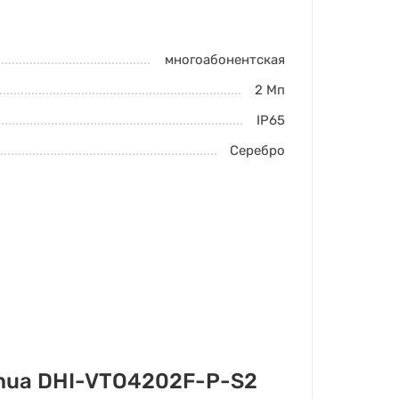
многоабонентская
2
Мп
IP65
Серебро
hua DHI-VTO4202F-P-S2