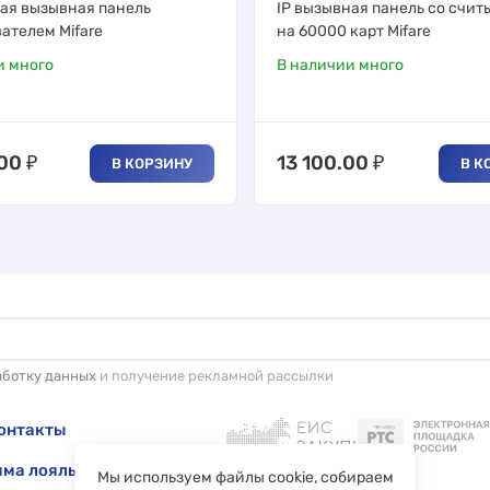
ая вызывная панель
IP вызывная панель со счи
ателем Mifare
на 60000 карт Mifare
и много
В наличии много
.00
₽
13 100.00
₽
В КОРЗИНУ
В К
аботку данных
и получение рекламной рассылки
онтакты
ма лояльности
Мы используем файлы cookie, собираем