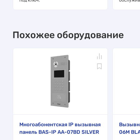
под ключ.
обслужив
Похожее оборудование
Многоабонентская IP вызывная
Вызывна
панель BAS-IP AA-07BD SILVER
06M BL