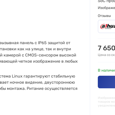
SoC про
Изображ
Отзывы
ызывная панель с IP65 защитой от
7 65
ановки как на улице, так и внутри
ой камерой с CMOS-сенсором высокой
Цена со с
ечивающей четкое изображение в любых
В наличи
стема Linux гарантируют стабильную
ивает ночное видение, двустороннюю
собы монтажа. Pитание осуществляется
Изображени
товаров мо
уведомлен