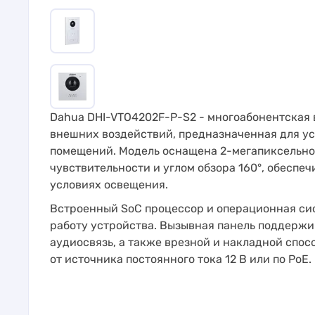
Dahua DHI-VTO4202F-P-S2 - многоабонентская в
внешних воздействий, предназначенная для уст
помещений. Модель оснащена 2-мегапиксельн
чувствительности и углом обзора 160°, обесп
условиях освещения.
Встроенный SoC процессор и операционная си
работу устройства. Вызывная панель поддерж
аудиосвязь, а также врезной и накладной спо
от источника постоянного тока 12 В или по PoE.