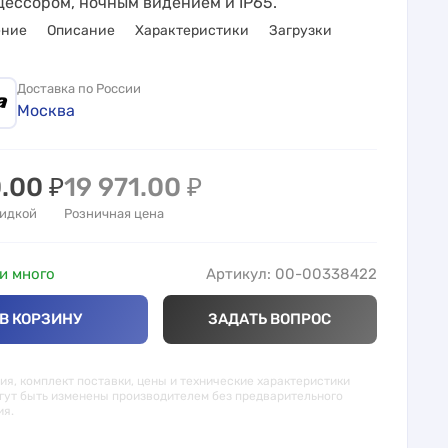
цессором, ночным видением и IP65.
ение
Описание
Характеристики
Загрузки
Доставка по России
Москва
0.00
₽
19 971.00
₽
кидкой
Розничная цена
и много
Артикул: 00-00338422
В КОРЗИНУ
ЗАДАТЬ ВОПРОС
я, комплект поставки, цены и технические характеристики
гут быть изменены производителем без предварительного
ия.