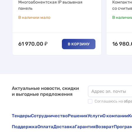
Многоабонентская IP вызывная
Компактн
панель
со считыв
В наличии мало
В наличи
61 970.00
₽
16 980
В КОРЗИНУ
Актуальные новости, скидки
и выгодные предложения
Соглашаюсь на
обр
Тендеры
Сотрудничество
Решения
Услуги
О компании
К
Поддержка
Оплата
Доставка
Гарантия
Возврат
Програм