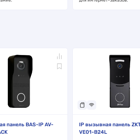
ание.
для интернет-заказов.
я панель BAS-IP AV-
IP вызывная панель ZK
ACK
VE01-B24L