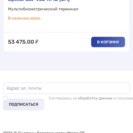
Мультибиометрический терминал
В наличии мало
53 475.00
₽
В КОРЗИНУ
Соглашаюсь на
обработку данных
и получен
ПОДПИСАТЬСЯ