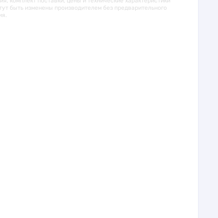
я, комплект поставки, цены и технические характеристики
гут быть изменены производителем без предварительного
ия.