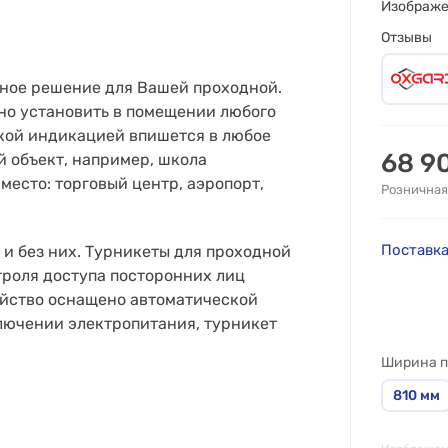
Изображ
Отзывы
вное решение для Вашей проходной.
но установить в помещении любого
кой индикацией впишется в любое
68 9
й объект, например, школа
место: торговый центр, аэропорт,
Розничная
Поставка
и без них. Турникеты для проходной
троля доступа посторонних лиц
ройство оснащено автоматической
лючении электропитания, турникет
Ширина п
810
мм