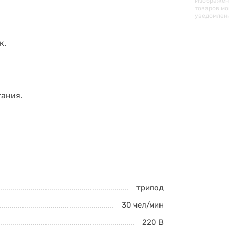
Изображени
товаров мо
уведомлен
к.
тания.
трипод
30
чел/мин
220 В