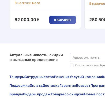
В наличии мало
В наличи
82 000.00
₽
280 50
В КОРЗИНУ
Актуальные новости, скидки
и выгодные предложения
Соглашаюсь на
обр
Тендеры
Сотрудничество
Решения
Услуги
О компании
К
Поддержка
Оплата
Доставка
Гарантия
Возврат
Програм
Бренды
Лидеры продаж
Товары со скидкой
Новые пост