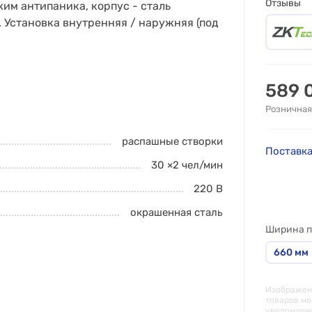
Отзывы
им антипаника, корпус - сталь
 Установка внутренняя / наружняя (под
589 
Розничная
распашные створки
Поставка
30 ×2
чел/мин
220 В
окрашенная сталь
Ширина п
660
мм
Изображени
товаров мо
уведомлен