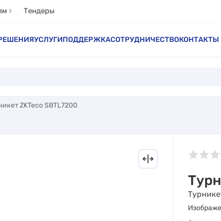
ям
Тендеры
РЕШЕНИЯ
УСЛУГИ
ПОДДЕРЖКА
СОТРУДНИЧЕСТВО
КОНТАКТЫ
никет ZKTeco SBTL7200
Турн
Турнике
Изображ