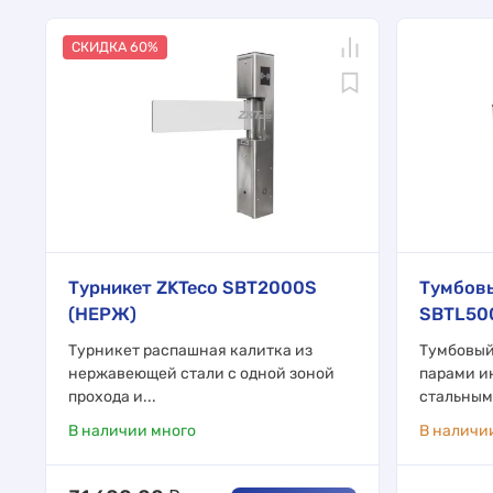
СКИДКА 60%
Турникет ZKTeco SBT2000S
Тумбовы
(НЕРЖ)
SBTL50
Турникет распашная калитка из
Тумбовый
нержавеющей стали с одной зоной
парами и
прохода и...
стальным 
В наличии много
В наличи