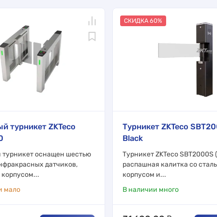
СКИДКА 60%
й турникет ZKTeco
Турникет ZKTeco SBT2
0
Black
 турникет оснащен шестью
Турникет ZKTeco SBT2000S (
нфракрасных датчиков,
распашная калитка со стал
корпусом...
корпусом и...
и мало
В наличии много