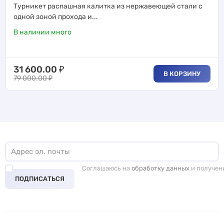
Турникет распашная калитка из нержавеющей стали с
одной зоной прохода и...
В наличии много
31 600.00
₽
В КОРЗИНУ
79 000.00
₽
Соглашаюсь на
обработку данных
и получен
ПОДПИСАТЬСЯ