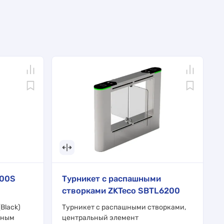
000S
Турникет с распашными
створками ZKTeco SBTL6200
Black)
Турникет с распашными створками,
ьным
центральный элемент