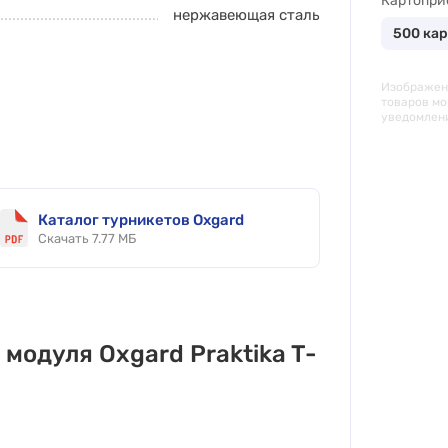
Картопр
нержавеющая сталь
500 кар
Изображени
товаров мо
уведомлен
Каталог турникетов Oxgard
Скачать 7.77 МБ
модуля Oxgard Praktika T-