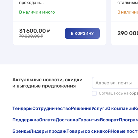
прохода и...
стальным 
В наличии много
В наличи
31 600.00
₽
290 00
В КОРЗИНУ
79 000.00
₽
Актуальные новости, скидки
и выгодные предложения
Соглашаюсь на
обр
Тендеры
Сотрудничество
Решения
Услуги
О компании
К
Поддержка
Оплата
Доставка
Гарантия
Возврат
Програм
Бренды
Лидеры продаж
Товары со скидкой
Новые пост