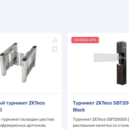
СКИДКА 60%
й турникет ZKTeco
Турникет ZKTeco SBT2
0
Black
 турникет оснащен шестью
Турникет ZKTeco SBT2000S (
нфракрасных датчиков,
распашная калитка со стал