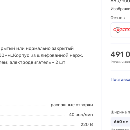
660/900
Изображ
Отзывы
крытый или нормально закрытый
491 
00мм..Корпус из шлифованной нерж.
лем; электродвигатель - 2 шт
Розничная
Поставка
распашные створки
Ширина п
40
чел/мин
660
мм
220 В