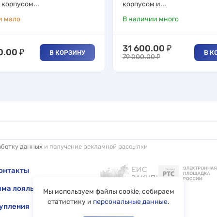
корпусом...
корпусом и...
и мало
В наличии много
31 600.00
₽
0.00
₽
В КОРЗИНУ
В К
79 000.00
₽
аботку данных
и получение рекламной рассылки
онтакты
ма лояльности
Мы используем файлы cookie, собираем
статистику и
персональные данные
.
упления