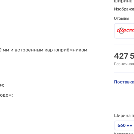
ширина 
Изображ
Отзывы
0 мм и встроенным картоприёмником.
427 
Розничная
Поставка
и;
одом;
Ширина п
660
мм