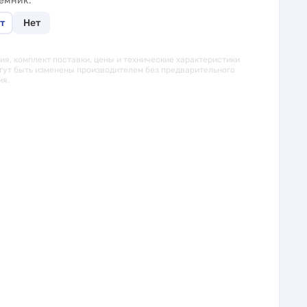
иёмник
т
Нет
я, комплект поставки, цены и технические характеристики
гут быть изменены производителем без предварительного
ия.