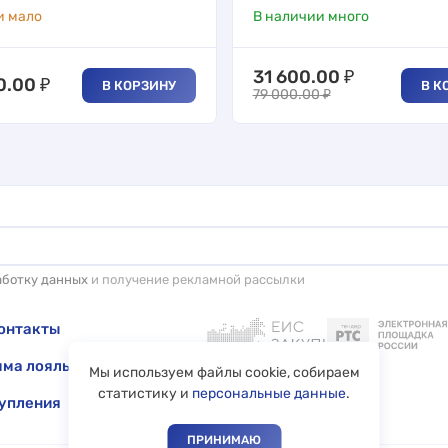
и мало
В наличии много
31 600.00
₽
0.00
₽
В КОРЗИНУ
В К
79 000.00
₽
аботку данных
и получение рекламной рассылки
онтакты
ма лояльности
Мы используем файлы cookie, собираем
статистику и
персональные данные
.
упления
ПРИНИМАЮ