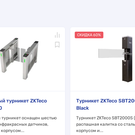
СКИДКА 60%
й турникет ZKTeco
Турникет ZKTeco SBT2
0
Black
 турникет оснащен шестью
Турникет ZKTeco SBT2000S (
нфракрасных датчиков,
распашная калитка со стал
корпусом...
корпусом и...