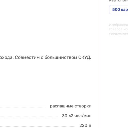
Картопр
500 кар
Изображени
товаров мо
уведомлен
рохода. Совместим с большинством СКУД.
распашные створки
30 ×2
чел/мин
220 В