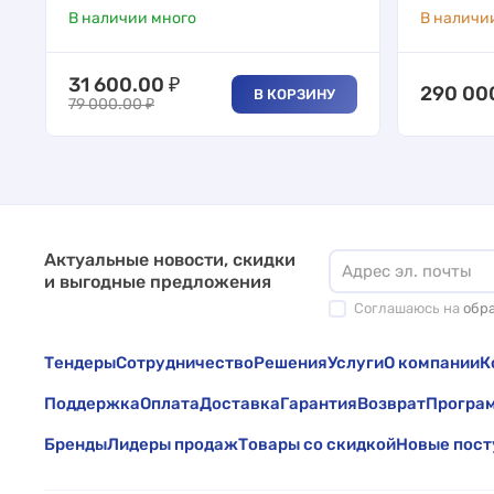
В наличии много
В наличи
31 600.00
₽
290 00
В КОРЗИНУ
79 000.00
₽
Актуальные новости, скидки
и выгодные предложения
Соглашаюсь на
обр
Тендеры
Сотрудничество
Решения
Услуги
О компании
К
Поддержка
Оплата
Доставка
Гарантия
Возврат
Програм
Бренды
Лидеры продаж
Товары со скидкой
Новые пост