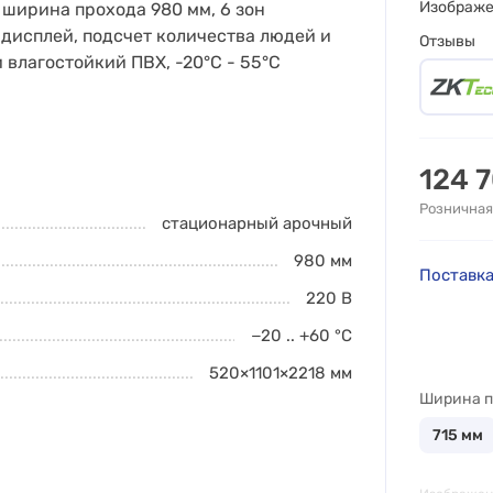
Изображ
 ширина прохода 980 мм, 6 зон
 дисплей, подсчет количества людей и
Отзывы
 влагостойкий ПВХ, -20°C - 55°C
124 
Розничная
стационарный арочный
980
мм
Поставка
220 В
−20 .. +60
°C
520×1101×2218
мм
Ширина п
715
мм