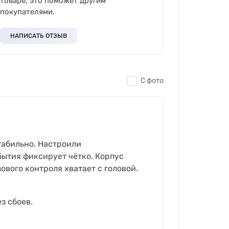
товаре, это поможет другим
покупателями.
НАПИСАТЬ ОТЗЫВ
С фото
табильно. Настроили
бытия фиксирует чётко. Корпус
ового контроля хватает с головой.
з сбоев.