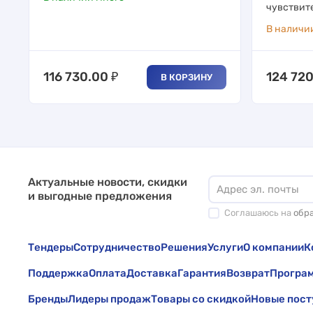
чувствите
В наличи
116 730.00
₽
124 72
В КОРЗИНУ
Актуальные новости, скидки
и выгодные предложения
Соглашаюсь на
обр
Тендеры
Сотрудничество
Решения
Услуги
О компании
К
Поддержка
Оплата
Доставка
Гарантия
Возврат
Програм
Бренды
Лидеры продаж
Товары со скидкой
Новые пост