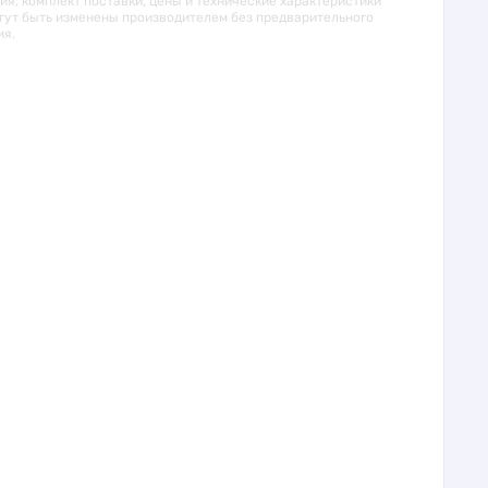
я, комплект поставки, цены и технические характеристики
гут быть изменены производителем без предварительного
ия.