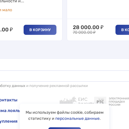
льности и...
и мало
28 000.00
₽
0.00
₽
В КОРЗИНУ
В К
70 000.00
₽
аботку данных
и получение рекламной рассылки
онтакты
ма лояльности
Мы используем файлы cookie, собираем
статистику и
персональные данные
.
упления