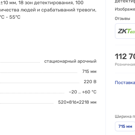
детекти
10 мм, 18 зон детектирования, 100
Изображ
личества людей и срабатываний тревоги,
°C - 55°C
Отзывы
112 
стационарный арочный
Розничная
715
мм
220 В
Поставка
−20 .. +60
°C
520×816×2218
мм
Ширина п
715
мм