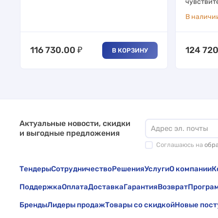
чувствите
В наличи
116 730.00
₽
124 72
В КОРЗИНУ
Актуальные новости, скидки
и выгодные предложения
Соглашаюсь на
обр
Тендеры
Сотрудничество
Решения
Услуги
О компании
К
Поддержка
Оплата
Доставка
Гарантия
Возврат
Програм
Бренды
Лидеры продаж
Товары со скидкой
Новые пост