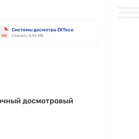
Изображени
товаров мо
уведомлен
Системы досмотра ZKTeco
Скачать 4.55 МБ
очный досмотровый