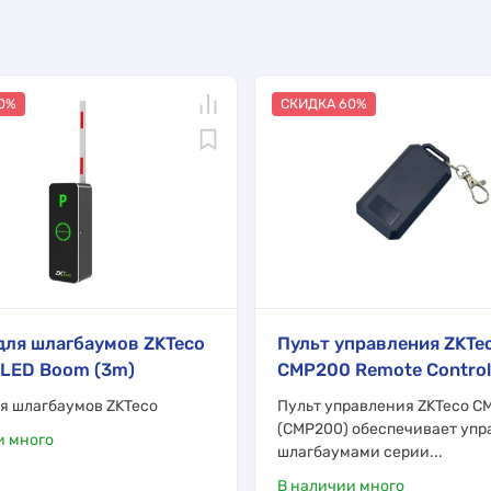
0%
СКИДКА 60%
для шлагбаумов ZKTeco
Пульт управления ZKTe
LED Boom (3m)
CMP200 Remote Control
ля шлагбаумов ZKTeco
Пульт управления ZKTeco C
(CMP200) обеспечивает упр
и много
шлагбаумами серии...
В наличии много