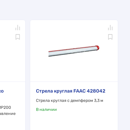
co
Стрела круглая FAAC 428042
Стрела круглая с демпфером 3,3 м
MP200
В наличии
авление