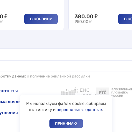
00
₽
380.00
₽
В КОРЗИНУ
В К
₽
950.00
₽
аботку данных
и получение рекламной рассылки
онтакты
ма лояльности
Мы используем файлы cookie, собираем
статистику и
персональные данные
.
упления
ПРИНИМАЮ