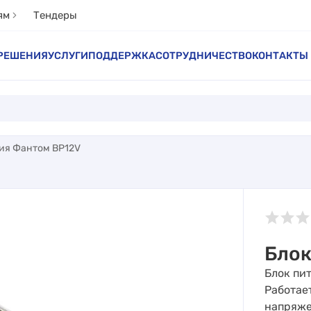
ям
Тендеры
РЕШЕНИЯ
УСЛУГИ
ПОДДЕРЖКА
СОТРУДНИЧЕСТВО
КОНТАКТЫ
ия Фантом BP12V
Блок
Блок пи
Работае
напряж