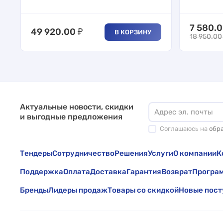
7 580.
49 920.00
₽
В КОРЗИНУ
18 950.00
Актуальные новости, скидки
и выгодные предложения
Соглашаюсь на
обр
Тендеры
Сотрудничество
Решения
Услуги
О компании
К
Поддержка
Оплата
Доставка
Гарантия
Возврат
Програм
Бренды
Лидеры продаж
Товары со скидкой
Новые пост