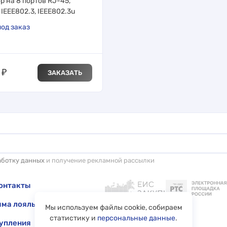
 на 8 портов RJ-45,
IEEE802.3, IEEE802.3u
од заказ
₽
ЗАКАЗАТЬ
аботку данных
и получение рекламной рассылки
онтакты
ма лояльности
Мы используем файлы cookie, собираем
статистику и
персональные данные
.
упления