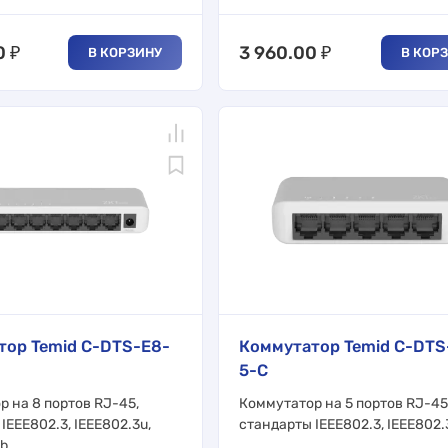
0
₽
3 960.00
₽
В КОРЗИНУ
В КОР
тор Temid C-DTS-E8-
Коммутатор Temid C-DTS
5-C
 на 8 портов RJ-45,
Коммутатор на 5 портов RJ-45
IEEE802.3, IEEE802.3u,
стандарты IEEE802.3, IEEE802.
ab