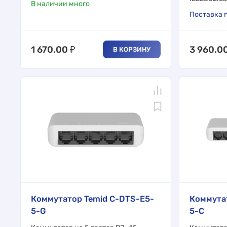
В наличии много
Поставка п
1 670.00
₽
3 960.0
В КОРЗИНУ
Коммутатор Temid C-DTS-E5-
Коммута
5-G
5-C