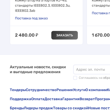
Коммутатор на 5 портов RJ-45,
Коммутатор
стандарты IEEE802.3, IEEE802.3u,
стандарты 
IEEE802.3ab
Поставка п
Поставка под заказ
2 480.00
₽
1 670.00
ЗАКАЗАТЬ
Актуальные новости, скидки
и выгодные предложения
Соглашаюсь на
обр
Тендеры
Сотрудничество
Решения
Услуги
О компании
К
Поддержка
Оплата
Доставка
Гарантия
Возврат
Програм
Бренды
Лидеры продаж
Товары со скидкой
Новые пост