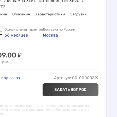
я Z16, лампа XLED, фотоэлементы XP20 D,
XT2
ение
Описание
Характеристики
Загрузки
Официальная гарантия
Доставка по России
36 месяцев
Москва
09.00
₽
 цена
 под заказ
Артикул: 00-00000319
ЗАДАТЬ ВОПРОС
я, комплект поставки, цены и технические характеристики
гут быть изменены производителем без предварительного
ия.