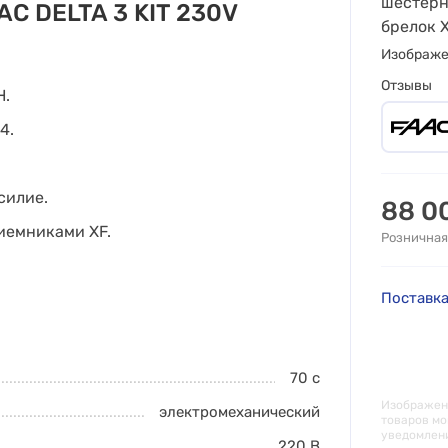
шестерн
AC DELTA 3 KIT 230V
брелок 
Изображ
Отзывы
H.
4.
силие.
88 0
иемниками XF.
Розничная
Поставка
70
с
Изображени
электромеханический
товаров мо
уведомлен
220 В