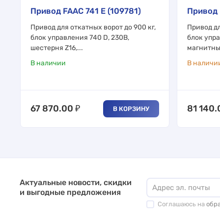
Привод FAAC 741 Е (109781)
Привод 
Привод для откатных ворот до 900 кг,
Привод дл
блок управления 740 D, 230В,
блок упра
шестерня Z16,...
магнитны
В наличии
В наличи
67 870.00
₽
81 140.
В КОРЗИНУ
Актуальные новости, скидки
и выгодные предложения
Соглашаюсь на
обр