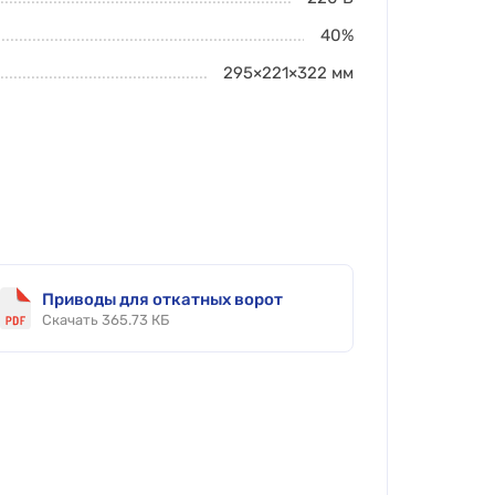
40%
295×221×322
мм
Приводы для откатных ворот
Скачать 365.73 КБ