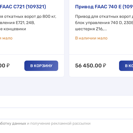
FAAC C721 (109321)
Привод FAAC 740 Е (109
я откатных ворот до 800 кг,
Привод для откатных ворот д
вления Е721, 24В,
блок управления 740 D, 230В
е концевики
шестерня Z16,...
и мало
В наличии мало
00
₽
56 450.00
₽
В КОРЗИНУ
В К
аботку данных
и получение рекламной рассылки