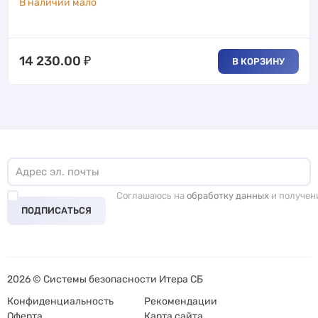
В наличии мало
14 230.00
₽
В КОРЗИНУ
Соглашаюсь на
обработку данных
и получен
ПОДПИСАТЬСЯ
2026 © Системы безопасности Итера СБ
Конфиденциальность
Рекомендации
Оферта
Карта сайта