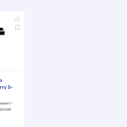
о
rry S-
лиент-
ерской