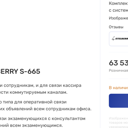
Комплек
с систе
Изображ
Отзывы
63 5
BERRY S-665
Розничная
и сотрудникам, и для связи кассира
В наличи
ести коммутируемым каналам.
о типа для оперативной связи
их объявлений всем сотрудникам офиса.
язи экзаменующихся с консультантом
Изображени
товаров мо
лений всем экзаменующимся.
уведомлен