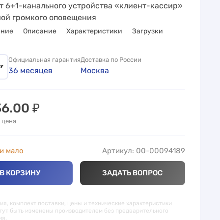
т 6+1-канального устройства «клиент-кассир»
мой громкого оповещения
ение
Описание
Характеристики
Загрузки
Официальная гарантия
Доставка по России
36 месяцев
Москва
36.00
₽
 цена
и мало
Артикул: 00-00094189
В КОРЗИНУ
ЗАДАТЬ ВОПРОС
я, комплект поставки, цены и технические характеристики
гут быть изменены производителем без предварительного
ия.