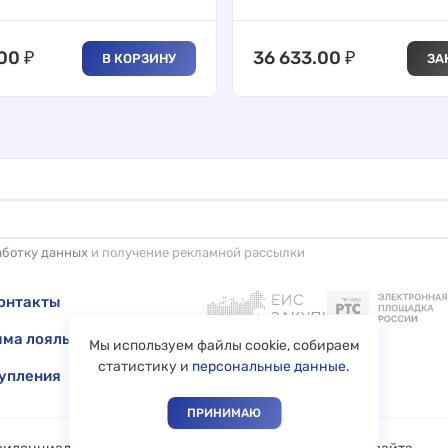
.00
₽
36 633.00
₽
В КОРЗИНУ
ЗА
аботку данных
и получение рекламной рассылки
онтакты
ма лояльности
Мы используем файлы cookie, собираем
статистику и
персональные данные
.
упления
ПРИНИМАЮ