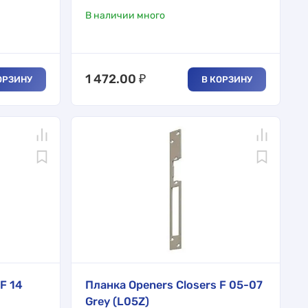
В наличии много
1 472.00
₽
ОРЗИНУ
В КОРЗИНУ
F 14
Планка Openers Closers F 05-07
Grey (L05Z)