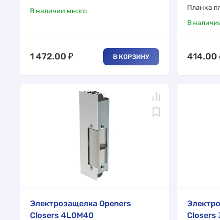
Планка п
В наличии много
В наличи
1 472.00
₽
414.00
В КОРЗИНУ
Электрозащелка Openers
Электро
Closers 4L0M40
Closers