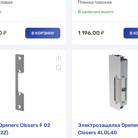
гловая
Планка плоская
и
В наличии много
0
₽
1 196.00
₽
В КОРЗИНУ
В К
Openers Closers F 02
Электрозащелка Opene
02Z)
Closers 4L0L40