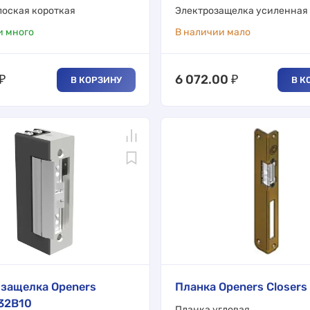
лоская короткая
Электрозащелка усиленная
и много
В наличии мало
₽
6 072.00
₽
В КОРЗИНУ
В К
защелка Openers
Планка Openers Closers 
 32B10
Планка угловая