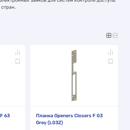
электронных замков для систем контроля доступа.
 стран.
F 63
Планка Openers Closers F 03
Grey (L03Z)