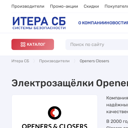
Производители
Промо-акции
Скидки
Покупател
О КОМПАНИИ
НОВОСТИ
КАТАЛОГ
Итера СБ
Производители
Openers Closers
Электрозащёлки Opener
Компания 
надёжных
качестве
В 2000 г