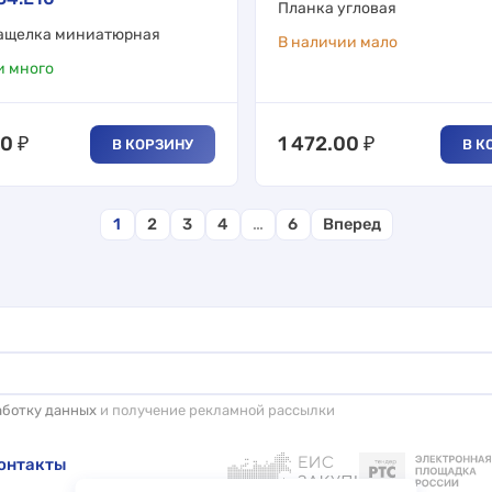
Планка угловая
ащелка миниатюрная
В наличии мало
и много
00
₽
1 472.00
₽
В КОРЗИНУ
В К
1
2
3
4
…
6
Вперед
аботку данных
и получение рекламной рассылки
онтакты