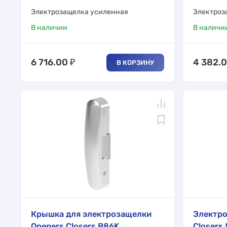
Электрозащелка усиленная
Электроз
В наличии
В наличи
6 716.00
₽
4 382.
В КОРЗИНУ
Крышка для электрозащелки
Электро
Openers Closers B86K
Closers 