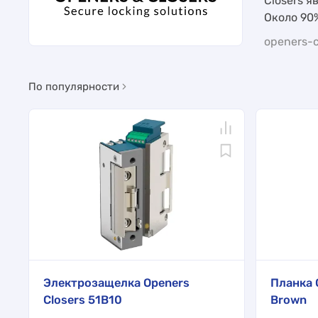
Closers 
Около 90
openers-c
По популярности
Электрозащелка Openers
Планка 
Closers 51B10
Brown