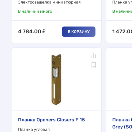
Электрозащелка миниатюрная
Планка у
В наличии много
В наличи
4 784.00
₽
1 472.0
В КОРЗИНУ
Планка Openers Closers F 15
Планка 
Grey (S
Планка угловая