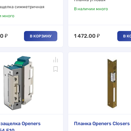
ащелка симметричная
В наличии много
и много
00
₽
1 472.00
₽
В КОРЗИНУ
В К
защелка Openers
Планка Openers Closers 
54.E10